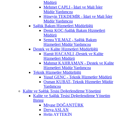
Müdürü
Mehmet ÇAPLI - İdari ve Mali İşler
Müdür Yardımcısı
Hüseyin TEKDEMİR - İdari ve Mali İşler
Müdür Yardımcısı
Sağlık Bakım Hizmetleri Müdürlüğü
Deniz KOÇ-Sağlık Bakım Hizmetleri
Müdürü
Semra YILMAZ - Sağlık Bakım
Hizmetleri Müdür Yardımcısı
Destek ve Kalite Hizmetleri Müdürlüğü
Hamit HACANLI -Destek ve Kalite
Hizmetleri Müdürü
Mahmut KAHRAMAN - Destek ve Kalite
Hizmetleri Müdür Yardımcısı
Teknik Hizmetler Müdürlüğü
Yusuf GENÇ - Teknik Hizmetler Müdürü
Osman KUBAT- Teknik Hizmetler Müdür
Yardımcısı
Kalite ve Sağlık Tesisi Değerlendirme Yönetimi
Kalite ve Sağlık Tesisi Değerlendirme Yönetim
Birimi
Miyase DOĞANTÜRK
Derya ASLAN
Helin AYTEKİN