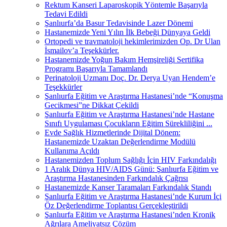
Rektum Kanseri Laparoskopik Yöntemle Başarıyla
Tedavi Edildi
Şanlıurfa’da Basur Tedavisinde Lazer Dönemi
Hastanemizde Yeni Yılın İlk Bebeği Dünyaya Geldi
Ortopedi ve travmatoloji hekimlerimizden Op. Dr Ulan
İsmailov’a Teşekkürler.
Hastanemizde Yoğun Bakım Hemşireliği Sertifika
Programı Başarıyla Tamamlandı
Perinatoloji Uzmanı Doç. Dr. Derya Uyan Hendem’e
Teşekkürler
Şanlıurfa Eğitim ve Araştırma Hastanesi’nde “Konuşma
Gecikmesi”ne Dikkat Çekildi
Şanlıurfa Eğitim ve Araştırma Hastanesi’nde Hastane
Sınıfı Uygulaması Çocukların Eğitim Sürekliliğini ...
Evde Sağlık Hizmetlerinde Dijital Dönem:
Hastanemizde Uzaktan Değerlendirme Modülü
Kullanıma Açıldı
Hastanemizden Toplum Sağlığı İçin HIV Farkındalığı
1 Aralık Dünya HIV/AIDS Günü: Şanlıurfa Eğitim ve
Araştırma Hastanesinden Farkındalık Çağrısı
Hastanemizde Kanser Taramaları Farkındalık Standı
Şanlıurfa Eğitim ve Araştırma Hastanesi’nde Kurum İçi
Öz Değerlendirme Toplantısı Gerçekleştirildi
Şanlıurfa Eğitim ve Araştırma Hastanesi’nden Kronik
Ağrılara Ameliyatsız Çözüm