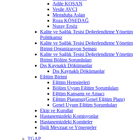
Adile KOŞAN
Vesile AVCI
Memduha Aslan
Roza KÖSEDAĞ
Nuray Ersöz
Kalite ve Sağlık Tesisi Değerlendirme Yönetim
Politikamız
Kalite ve Sağlık Tesisi Değerlendirme Yönetim
Birimi Organizasyon Şeması
Kalite ve Sağlık Tesisi Değerlendirme Yönetim
Birimi Bölüm Sorumluları
Dış Kaynaklı Dökümanlar
Dış Kaynaklı Dökümanlar
Eğitim Birimi
Eğitim Hemşireleri
Bölüm Uyum Eğitim Sorumluları
Eğitim Kapsamı ve Amacı
Eğitim Planımız(Genel Eğitim Planı)
Genel Uyum Eğitim Sorumluları
Ekip ve Kurullar
Hastanemizdeki Komisyonlar
Hastanemizdeki Komiteler
İlgili Mevzuat ve Yönergeler
TGAP