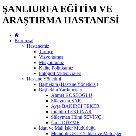
ŞANLIURFA EĞİTİM VE
ARAŞTIRMA HASTANESİ
Kurumsal
Hastanemiz
Tarihçe
Vizyonumuz
Misyonumuz
Kalite Politikamız
Fotoğraf-Video Galeri
Hastane Yönetimi
Başhekim (Hastane Yöneticisi)
Başhekim Yardımcıları
Ahmet KÖSEOĞLU
Süleyman SARI
Ayşe BAKIRCI TEKER
İbrahim TEKPINAR
Süleyman Hilmi SEVİNÇ
Ümit DÜZME
İdari ve Mali İşler Müdürlüğü
Memduh GELEN-İdari ve Mali İşler