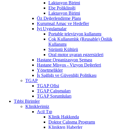
Laktasyon Birimi
Ebe Poliklinıği
Laktasyon Birimi
Öz Değerlendirme Planı
Kurumsal Amaç ve Hedefler
İyi Uygulamalar
Portable televizyon kullanımı
Çok Kullanımlık (Reusable) Önlük
Kullanımı
Sürüntü Kültürü
Oral motor uyaran egzersizleri
Hastane Organizasyon Şeması
Hastane Misyos - Vizyon Değerleri
Yönetmelikler
İş Sağlığı ve Güvenliği Politikası
TGAP
TGAP Ofisi
TGAP Çalışmaları
TGAP Sorumluları
Tıbbi Birimler
Kliniklerimiz
Acil Tıp
Klinik Hakkında
Doktor Çalışma Programı
Klinikten Haberler