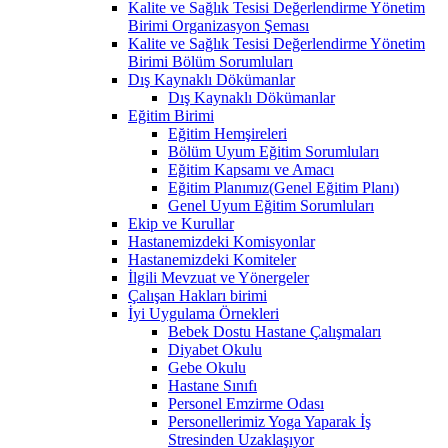
Kalite ve Sağlık Tesisi Değerlendirme Yönetim
Birimi Organizasyon Şeması
Kalite ve Sağlık Tesisi Değerlendirme Yönetim
Birimi Bölüm Sorumluları
Dış Kaynaklı Dökümanlar
Dış Kaynaklı Dökümanlar
Eğitim Birimi
Eğitim Hemşireleri
Bölüm Uyum Eğitim Sorumluları
Eğitim Kapsamı ve Amacı
Eğitim Planımız(Genel Eğitim Planı)
Genel Uyum Eğitim Sorumluları
Ekip ve Kurullar
Hastanemizdeki Komisyonlar
Hastanemizdeki Komiteler
İlgili Mevzuat ve Yönergeler
Çalışan Hakları birimi
İyi Uygulama Örnekleri
Bebek Dostu Hastane Çalışmaları
Diyabet Okulu
Gebe Okulu
Hastane Sınıfı
Personel Emzirme Odası
Personellerimiz Yoga Yaparak İş
Stresinden Uzaklaşıyor