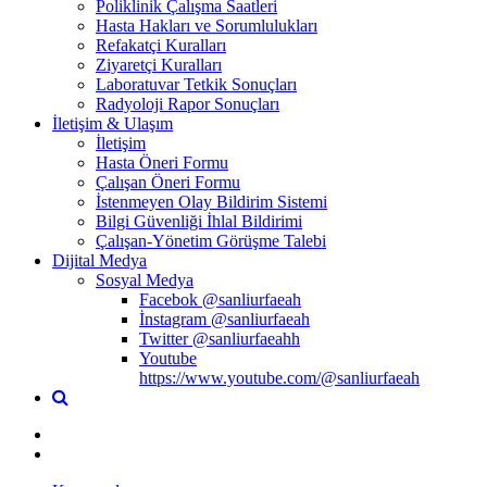
Poliklinik Çalışma Saatleri
Hasta Hakları ve Sorumlulukları
Refakatçi Kuralları
Ziyaretçi Kuralları
Laboratuvar Tetkik Sonuçları
Radyoloji Rapor Sonuçları
İletişim & Ulaşım
İletişim
Hasta Öneri Formu
Çalışan Öneri Formu
İstenmeyen Olay Bildirim Sistemi
Bilgi Güvenliği İhlal Bildirimi
Çalışan-Yönetim Görüşme Talebi
Dijital Medya
Sosyal Medya
Facebok @sanliurfaeah
İnstagram @sanliurfaeah
Twitter @sanliurfaeahh
Youtube
https://www.youtube.com/@sanliurfaeah