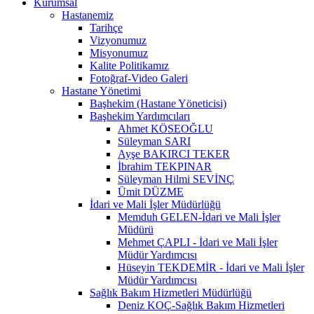
Kurumsal
Hastanemiz
Tarihçe
Vizyonumuz
Misyonumuz
Kalite Politikamız
Fotoğraf-Video Galeri
Hastane Yönetimi
Başhekim (Hastane Yöneticisi)
Başhekim Yardımcıları
Ahmet KÖSEOĞLU
Süleyman SARI
Ayşe BAKIRCI TEKER
İbrahim TEKPINAR
Süleyman Hilmi SEVİNÇ
Ümit DÜZME
İdari ve Mali İşler Müdürlüğü
Memduh GELEN-İdari ve Mali İşler
Müdürü
Mehmet ÇAPLI - İdari ve Mali İşler
Müdür Yardımcısı
Hüseyin TEKDEMİR - İdari ve Mali İşler
Müdür Yardımcısı
Sağlık Bakım Hizmetleri Müdürlüğü
Deniz KOÇ-Sağlık Bakım Hizmetleri