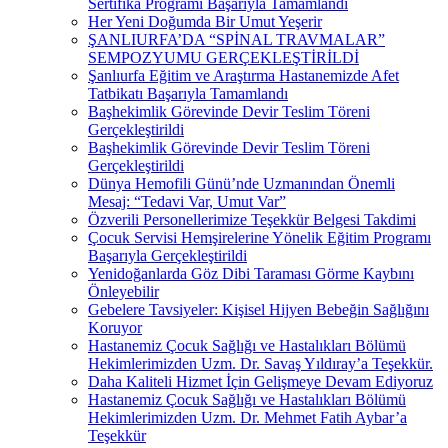
Sertifika Programı Başarıyla Tamamlandı
Her Yeni Doğumda Bir Umut Yeşerir
ŞANLIURFA’DA “SPİNAL TRAVMALAR”
SEMPOZYUMU GERÇEKLEŞTİRİLDİ
Şanlıurfa Eğitim ve Araştırma Hastanemizde Afet
Tatbikatı Başarıyla Tamamlandı
Başhekimlik Görevinde Devir Teslim Töreni
Gerçekleştirildi
Başhekimlik Görevinde Devir Teslim Töreni
Gerçekleştirildi
Dünya Hemofili Günü’nde Uzmanından Önemli
Mesaj: “Tedavi Var, Umut Var”
Özverili Personellerimize Teşekkür Belgesi Takdimi
Çocuk Servisi Hemşirelerine Yönelik Eğitim Programı
Başarıyla Gerçekleştirildi
Yenidoğanlarda Göz Dibi Taraması Görme Kaybını
Önleyebilir
Gebelere Tavsiyeler: Kişisel Hijyen Bebeğin Sağlığını
Koruyor
Hastanemiz Çocuk Sağlığı ve Hastalıkları Bölümü
Hekimlerimizden Uzm. Dr. Savaş Yıldıray’a Teşekkür.
Daha Kaliteli Hizmet İçin Gelişmeye Devam Ediyoruz
Hastanemiz Çocuk Sağlığı ve Hastalıkları Bölümü
Hekimlerimizden Uzm. Dr. Mehmet Fatih Aybar’a
Teşekkür