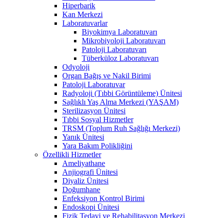
Hiperbarik
Kan Merkezi
Laboratuvarlar
Biyokimya Laboratuvarı
Mikrobiyoloji Laboratuvarı
Patoloji Laboratuvarı
Tüberküloz Laboratuvarı
Odyoloji
Organ Bağış ve Nakil Birimi
Patoloji Laboratuvar
Radyoloji (Tıbbi Görüntüleme) Ünitesi
Sağlıklı Yaş Alma Merkezi (YAŞAM)
Sterilizasyon Ünitesi
Tıbbi Sosyal Hizmetler
TRSM (Toplum Ruh Sağlığı Merkezi)
Yanık Ünitesi
Yara Bakım Polikliğini
Özellikli Hizmetler
Ameliyathane
Anjiografi Ünitesi
Diyaliz Ünitesi
Doğumhane
Enfeksiyon Kontrol Birimi
Endoskopi Ünitesi
Fizik Tedavi ve Rehabilitasyon Merkezi