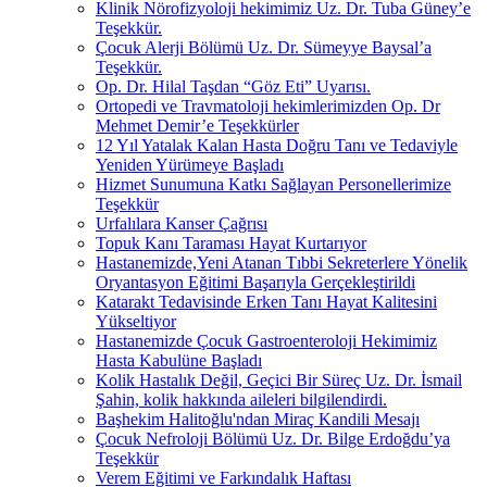
Klinik Nörofizyoloji hekimimiz Uz. Dr. Tuba Güney’e
Teşekkür.
Çocuk Alerji Bölümü Uz. Dr. Sümeyye Baysal’a
Teşekkür.
Op. Dr. Hilal Taşdan “Göz Eti” Uyarısı.
Ortopedi ve Travmatoloji hekimlerimizden Op. Dr
Mehmet Demir’e Teşekkürler
12 Yıl Yatalak Kalan Hasta Doğru Tanı ve Tedaviyle
Yeniden Yürümeye Başladı
Hizmet Sunumuna Katkı Sağlayan Personellerimize
Teşekkür
Urfalılara Kanser Çağrısı
Topuk Kanı Taraması Hayat Kurtarıyor
Hastanemizde,Yeni Atanan Tıbbi Sekreterlere Yönelik
Oryantasyon Eğitimi Başarıyla Gerçekleştirildi
Katarakt Tedavisinde Erken Tanı Hayat Kalitesini
Yükseltiyor
Hastanemizde Çocuk Gastroenteroloji Hekimimiz
Hasta Kabulüne Başladı
Kolik Hastalık Değil, Geçici Bir Süreç Uz. Dr. İsmail
Şahin, kolik hakkında aileleri bilgilendirdi.
Başhekim Halitoğlu'ndan Miraç Kandili Mesajı
Çocuk Nefroloji Bölümü Uz. Dr. Bilge Erdoğdu’ya
Teşekkür
Verem Eğitimi ve Farkındalık Haftası