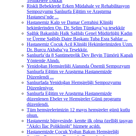
Tehlikelere Dikkat
Riskli Bebeklerde Erken Müdahale ve Rehabilitasyon
Sempozyumu Şanlıurfa Eğitim ve Araştırma
Hastanesi’nde ...
Hastanemiz Kalp ve Damar Cerrahisi Kliniği
hekimlerinden Op. Dr. Selim Tümkaya’ya teşekkür
Sağlık Bakanlığı Halk Sağlığı Genel Müdürlüğü Kadın
ve Üreme Sağlığı Daire Başkanı Tuba Esra Şahlar ...
Hastanemiz Çocuk Acil Kliniği Hekimlerimizden Uzm.
Dr. Burcu Akbaba’ya Teşekkür.
Şanlıurfa’da 8 Santimetrelik Dev Beyin Tümörü Kapalı
Yöntemle Alındı.
Yenidoğan Hemşireliği Alanında Önemli Sempozyum
Şanlıurfa Eğitim ve Araştırma Hastanemizde
Düzenlendi ...
Şanlıurfada Yenidoğan Hemşireliği Sempozyumu
Düzenleniyor.
Şanlıurfa Eğitim ve Araştırma Hastanemizde
düzenlenen Ebeler ve Hemşireler Günü programı
düzenlendi.
Tüm hemşirelerimizin 12 mayıs hemşireler günü kutlu
olsun.
Hastanemiz bünyesinde, kentte ilk olma özelliği taşıyan
“Akılcı İlaç Polikliniği” hizmete açıldı.
Hastanemizde Çocuk Yoğun Bakım Hemşireliği