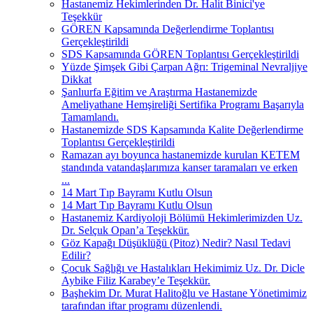
Hastanemiz Hekimlerinden Dr. Halit Binici'ye
Teşekkür
GÖREN Kapsamında Değerlendirme Toplantısı
Gerçekleştirildi
SDS Kapsamında GÖREN Toplantısı Gerçekleştirildi
Yüzde Şimşek Gibi Çarpan Ağrı: Trigeminal Nevraljiye
Dikkat
Şanlıurfa Eğitim ve Araştırma Hastanemizde
Ameliyathane Hemşireliği Sertifika Programı Başarıyla
Tamamlandı.
Hastanemizde SDS Kapsamında Kalite Değerlendirme
Toplantısı Gerçekleştirildi
Ramazan ayı boyunca hastanemizde kurulan KETEM
standında vatandaşlarımıza kanser taramaları ve erken
...
14 Mart Tıp Bayramı Kutlu Olsun
14 Mart Tıp Bayramı Kutlu Olsun
Hastanemiz Kardiyoloji Bölümü Hekimlerimizden Uz.
Dr. Selçuk Opan’a Teşekkür.
Göz Kapağı Düşüklüğü (Pitoz) Nedir? Nasıl Tedavi
Edilir?
Çocuk Sağlığı ve Hastalıkları Hekimimiz Uz. Dr. Dicle
Aybike Filiz Karabey’e Teşekkür.
Başhekim Dr. Murat Halitoğlu ve Hastane Yönetimimiz
tarafından iftar programı düzenlendi.