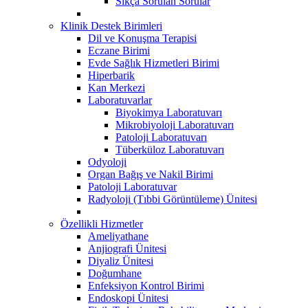
Sıkça Sorulan Sorular
Klinik Destek Birimleri
Dil ve Konuşma Terapisi
Eczane Birimi
Evde Sağlık Hizmetleri Birimi
Hiperbarik
Kan Merkezi
Laboratuvarlar
Biyokimya Laboratuvarı
Mikrobiyoloji Laboratuvarı
Patoloji Laboratuvarı
Tüberküloz Laboratuvarı
Odyoloji
Organ Bağış ve Nakil Birimi
Patoloji Laboratuvar
Radyoloji (Tıbbi Görüntüleme) Ünitesi
Özellikli Hizmetler
Ameliyathane
Anjiografi Ünitesi
Diyaliz Ünitesi
Doğumhane
Enfeksiyon Kontrol Birimi
Endoskopi Ünitesi