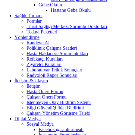
Gebe Okulu
Hastane Gebe Okulu
Sağlık Turizmi
Formlar
Turist Sağlığı Merkezi Sorumlu Doktorları
Tedavi Paketleri
Yönlendirme
Randevu Al
Poliklinik Çalışma Saatleri
Hasta Hakları ve Sorumlulukları
Refakatçi Kuralları
Ziyaretçi Kuralları
Laboratuvar Tetkik Sonuçları
Radyoloji Rapor Sonuçları
İletişim & Ulaşım
İletişim
Hasta Öneri Formu
Çalışan Öneri Formu
İstenmeyen Olay Bildirim Sistemi
Bilgi Güvenliği İhlal Bildirimi
Çalışan-Yönetim Görüşme Talebi
Dijital Medya
Sosyal Medya
Facebok @sanliurfaeah
İnstagram @sanliurfaeah