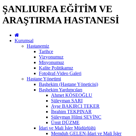
ŞANLIURFA EĞİTİM VE
ARAŞTIRMA HASTANESİ
Kurumsal
Hastanemiz
Tarihçe
Vizyonumuz
Misyonumuz
Kalite Politikamız
Fotoğraf-Video Galeri
Hastane Yönetimi
Başhekim (Hastane Yöneticisi)
Başhekim Yardımcıları
Ahmet KÖSEOĞLU
Süleyman SARI
Ayşe BAKIRCI TEKER
İbrahim TEKPINAR
Süleyman Hilmi SEVİNÇ
Ümit DÜZME
İdari ve Mali İşler Müdürlüğü
Memduh GELEN-İdari ve Mali İşler