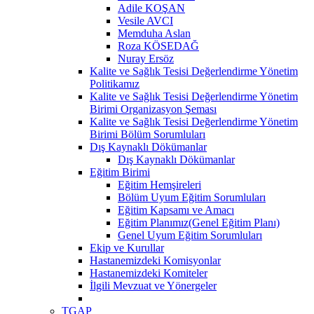
Adile KOŞAN
Vesile AVCI
Memduha Aslan
Roza KÖSEDAĞ
Nuray Ersöz
Kalite ve Sağlık Tesisi Değerlendirme Yönetim
Politikamız
Kalite ve Sağlık Tesisi Değerlendirme Yönetim
Birimi Organizasyon Şeması
Kalite ve Sağlık Tesisi Değerlendirme Yönetim
Birimi Bölüm Sorumluları
Dış Kaynaklı Dökümanlar
Dış Kaynaklı Dökümanlar
Eğitim Birimi
Eğitim Hemşireleri
Bölüm Uyum Eğitim Sorumluları
Eğitim Kapsamı ve Amacı
Eğitim Planımız(Genel Eğitim Planı)
Genel Uyum Eğitim Sorumluları
Ekip ve Kurullar
Hastanemizdeki Komisyonlar
Hastanemizdeki Komiteler
İlgili Mevzuat ve Yönergeler
TGAP