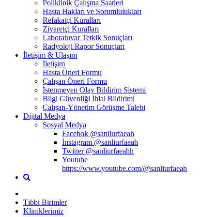
Poliklinik Çalışma Saatleri
Hasta Hakları ve Sorumlulukları
Refakatçi Kuralları
Ziyaretçi Kuralları
Laboratuvar Tetkik Sonuçları
Radyoloji Rapor Sonuçları
İletişim & Ulaşım
İletişim
Hasta Öneri Formu
Çalışan Öneri Formu
İstenmeyen Olay Bildirim Sistemi
Bilgi Güvenliği İhlal Bildirimi
Çalışan-Yönetim Görüşme Talebi
Dijital Medya
Sosyal Medya
Facebok @sanliurfaeah
İnstagram @sanliurfaeah
Twitter @sanliurfaeahh
Youtube
https://www.youtube.com/@sanliurfaeah
Tıbbi Birimler
Kliniklerimiz