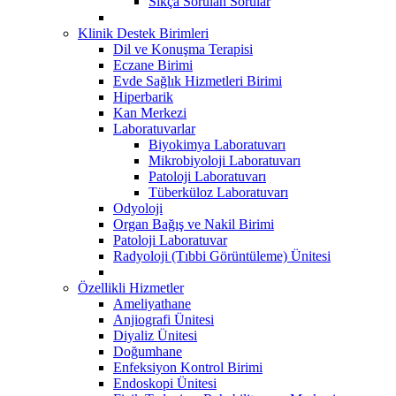
Sıkça Sorulan Sorular
Klinik Destek Birimleri
Dil ve Konuşma Terapisi
Eczane Birimi
Evde Sağlık Hizmetleri Birimi
Hiperbarik
Kan Merkezi
Laboratuvarlar
Biyokimya Laboratuvarı
Mikrobiyoloji Laboratuvarı
Patoloji Laboratuvarı
Tüberküloz Laboratuvarı
Odyoloji
Organ Bağış ve Nakil Birimi
Patoloji Laboratuvar
Radyoloji (Tıbbi Görüntüleme) Ünitesi
Özellikli Hizmetler
Ameliyathane
Anjiografi Ünitesi
Diyaliz Ünitesi
Doğumhane
Enfeksiyon Kontrol Birimi
Endoskopi Ünitesi