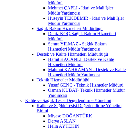
Müdürü
Mehmet ÇAPLI - İdari ve Mali İşler
Müdür Yardımcısı
Hüseyin TEKDEMİR - İdari ve Mali İşler
Müdür Yardımcısı
Sağlık Bakım Hizmetleri Müdürlüğü
Deniz KOÇ-Sağlık Bakım Hizmetleri
Müdürü
Semra YILMAZ - Sağlık Bakım
Hizmetleri Müdür Yardımcısı
Destek ve Kalite Hizmetleri Müdürlüğü
Hamit HACANLI -Destek ve Kalite
Hizmetleri Müdürü
Mahmut KAHRAMAN - Destek ve Kalite
Hizmetleri Müdür Yardımcısı
Teknik Hizmetler Müdürlüğü
Yusuf GENÇ - Teknik Hizmetler Müdürü
Osman KUBAT- Teknik Hizmetler Müdür
Yardımcısı
Kalite ve Sağlık Tesisi Değerlendirme Yönetimi
Kalite ve Sağlık Tesisi Değerlendirme Yönetim
Birimi
Miyase DOĞANTÜRK
Derya ASLAN
Helin AYTEKİN