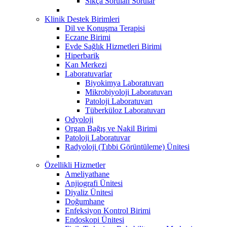
Sıkça Sorulan Sorular
Klinik Destek Birimleri
Dil ve Konuşma Terapisi
Eczane Birimi
Evde Sağlık Hizmetleri Birimi
Hiperbarik
Kan Merkezi
Laboratuvarlar
Biyokimya Laboratuvarı
Mikrobiyoloji Laboratuvarı
Patoloji Laboratuvarı
Tüberküloz Laboratuvarı
Odyoloji
Organ Bağış ve Nakil Birimi
Patoloji Laboratuvar
Radyoloji (Tıbbi Görüntüleme) Ünitesi
Özellikli Hizmetler
Ameliyathane
Anjiografi Ünitesi
Diyaliz Ünitesi
Doğumhane
Enfeksiyon Kontrol Birimi
Endoskopi Ünitesi