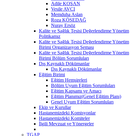
Adile KOŞAN
Vesile AVCI
Memduha Aslan
Roza KÖSEDAĞ
Nuray Ersöz
Kalite ve Sağlık Tesisi Değerlendirme Yönetim
Politikamız
Kalite ve Sağlık Tesisi Değerlendirme Yönetim
Birimi Organizasyon Şeması
Kalite ve Sağlık Tesisi Değerlendirme Yönetim
Birimi Bölüm Sorumluları
Dış Kaynaklı Dökümanlar
Dış Kaynaklı Dökümanlar
Eğitim Birimi
Eğitim Hemşireleri
Bölüm Uyum Eğitim Sorumluları
Eğitim Kapsamı ve Amacı
Eğitim Planımız(Genel Eğitim Planı)
Genel Uyum Eğitim Sorumluları
Ekip ve Kurullar
Hastanemizdeki Komisyonlar
Hastanemizdeki Komiteler
İlgili Mevzuat ve Yönergeler
TGAP