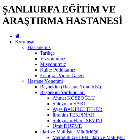
ŞANLIURFA EĞİTİM VE
ARAŞTIRMA HASTANESİ
Kurumsal
Hastanemiz
Tarihçe
Vizyonumuz
Misyonumuz
Kalite Politikamız
Fotoğraf-Video Galeri
Hastane Yönetimi
Başhekim (Hastane Yöneticisi)
Başhekim Yardımcıları
Ahmet KÖSEOĞLU
Süleyman SARI
Ayşe BAKIRCI TEKER
İbrahim TEKPINAR
Süleyman Hilmi SEVİNÇ
Ümit DÜZME
İdari ve Mali İşler Müdürlüğü
Memduh GELEN-İdari ve Mali İşler