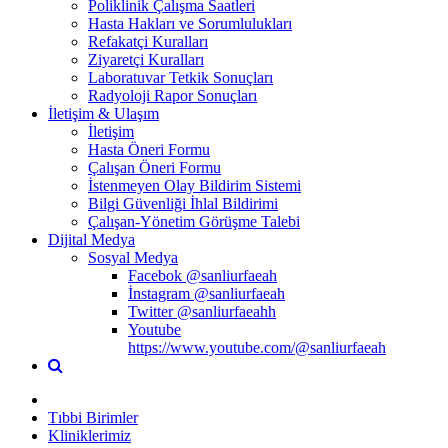
Poliklinik Çalışma Saatleri
Hasta Hakları ve Sorumlulukları
Refakatçi Kuralları
Ziyaretçi Kuralları
Laboratuvar Tetkik Sonuçları
Radyoloji Rapor Sonuçları
İletişim & Ulaşım
İletişim
Hasta Öneri Formu
Çalışan Öneri Formu
İstenmeyen Olay Bildirim Sistemi
Bilgi Güvenliği İhlal Bildirimi
Çalışan-Yönetim Görüşme Talebi
Dijital Medya
Sosyal Medya
Facebok @sanliurfaeah
İnstagram @sanliurfaeah
Twitter @sanliurfaeahh
Youtube
https://www.youtube.com/@sanliurfaeah
Tıbbi Birimler
Kliniklerimiz