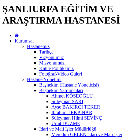
ŞANLIURFA EĞİTİM VE
ARAŞTIRMA HASTANESİ
Kurumsal
Hastanemiz
Tarihçe
Vizyonumuz
Misyonumuz
Kalite Politikamız
Fotoğraf-Video Galeri
Hastane Yönetimi
Başhekim (Hastane Yöneticisi)
Başhekim Yardımcıları
Ahmet KÖSEOĞLU
Süleyman SARI
Ayşe BAKIRCI TEKER
İbrahim TEKPINAR
Süleyman Hilmi SEVİNÇ
Ümit DÜZME
İdari ve Mali İşler Müdürlüğü
Memduh GELEN-İdari ve Mali İşler