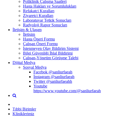
Poliklinik Çalışma Saatleri
Hasta Hakları ve Sorumlulukları
Refakatçi Kuralları
Ziyaretçi Kuralları
Laboratuvar Tetkik Sonuçları
Radyoloji Rapor Sonuçları
İletişim & Ulaşım
İletişim
Hasta Öneri Formu
Çalışan Öneri Formu
İstenmeyen Olay Bildirim Sistemi
Bilgi Güvenliği İhlal Bildirimi
Çalışan-Yönetim Görüşme Talebi
Dijital Medya
Sosyal Medya
Facebok @sanliurfaeah
İnstagram @sanliurfaeah
Twitter @sanliurfaeahh
Youtube
https://www.youtube.com/@sanliurfaeah
Tıbbi Birimler
Kliniklerimiz