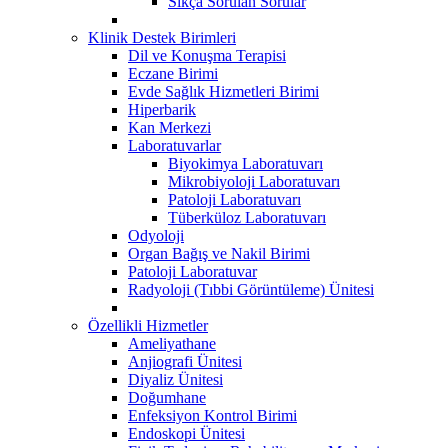
Sıkça Sorulan Sorular
Klinik Destek Birimleri
Dil ve Konuşma Terapisi
Eczane Birimi
Evde Sağlık Hizmetleri Birimi
Hiperbarik
Kan Merkezi
Laboratuvarlar
Biyokimya Laboratuvarı
Mikrobiyoloji Laboratuvarı
Patoloji Laboratuvarı
Tüberküloz Laboratuvarı
Odyoloji
Organ Bağış ve Nakil Birimi
Patoloji Laboratuvar
Radyoloji (Tıbbi Görüntüleme) Ünitesi
Özellikli Hizmetler
Ameliyathane
Anjiografi Ünitesi
Diyaliz Ünitesi
Doğumhane
Enfeksiyon Kontrol Birimi
Endoskopi Ünitesi