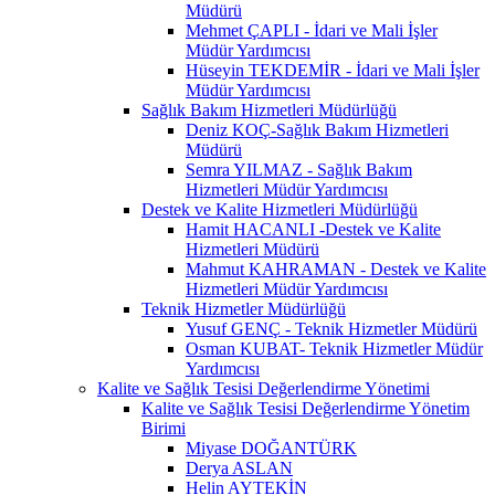
Müdürü
Mehmet ÇAPLI - İdari ve Mali İşler
Müdür Yardımcısı
Hüseyin TEKDEMİR - İdari ve Mali İşler
Müdür Yardımcısı
Sağlık Bakım Hizmetleri Müdürlüğü
Deniz KOÇ-Sağlık Bakım Hizmetleri
Müdürü
Semra YILMAZ - Sağlık Bakım
Hizmetleri Müdür Yardımcısı
Destek ve Kalite Hizmetleri Müdürlüğü
Hamit HACANLI -Destek ve Kalite
Hizmetleri Müdürü
Mahmut KAHRAMAN - Destek ve Kalite
Hizmetleri Müdür Yardımcısı
Teknik Hizmetler Müdürlüğü
Yusuf GENÇ - Teknik Hizmetler Müdürü
Osman KUBAT- Teknik Hizmetler Müdür
Yardımcısı
Kalite ve Sağlık Tesisi Değerlendirme Yönetimi
Kalite ve Sağlık Tesisi Değerlendirme Yönetim
Birimi
Miyase DOĞANTÜRK
Derya ASLAN
Helin AYTEKİN