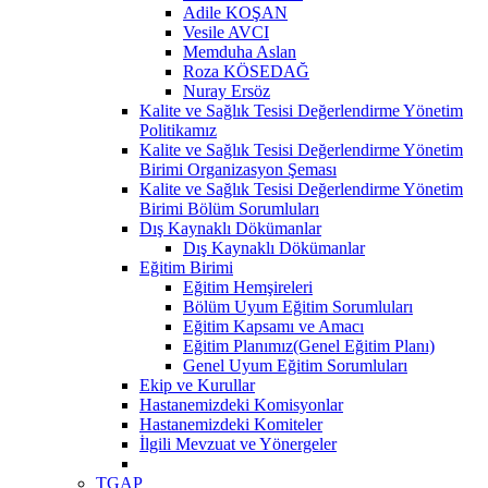
Adile KOŞAN
Vesile AVCI
Memduha Aslan
Roza KÖSEDAĞ
Nuray Ersöz
Kalite ve Sağlık Tesisi Değerlendirme Yönetim
Politikamız
Kalite ve Sağlık Tesisi Değerlendirme Yönetim
Birimi Organizasyon Şeması
Kalite ve Sağlık Tesisi Değerlendirme Yönetim
Birimi Bölüm Sorumluları
Dış Kaynaklı Dökümanlar
Dış Kaynaklı Dökümanlar
Eğitim Birimi
Eğitim Hemşireleri
Bölüm Uyum Eğitim Sorumluları
Eğitim Kapsamı ve Amacı
Eğitim Planımız(Genel Eğitim Planı)
Genel Uyum Eğitim Sorumluları
Ekip ve Kurullar
Hastanemizdeki Komisyonlar
Hastanemizdeki Komiteler
İlgili Mevzuat ve Yönergeler
TGAP