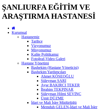
ŞANLIURFA EĞİTİM VE
ARAŞTIRMA HASTANESİ
Kurumsal
Hastanemiz
Tarihçe
Vizyonumuz
Misyonumuz
Kalite Politikamız
Fotoğraf-Video Galeri
Hastane Yönetimi
Başhekim (Hastane Yöneticisi)
Başhekim Yardımcıları
Ahmet KÖSEOĞLU
Süleyman SARI
Ayşe BAKIRCI TEKER
İbrahim TEKPINAR
Süleyman Hilmi SEVİNÇ
Ümit DÜZME
İdari ve Mali İşler Müdürlüğü
Memduh GELEN-İdari ve Mali İşler