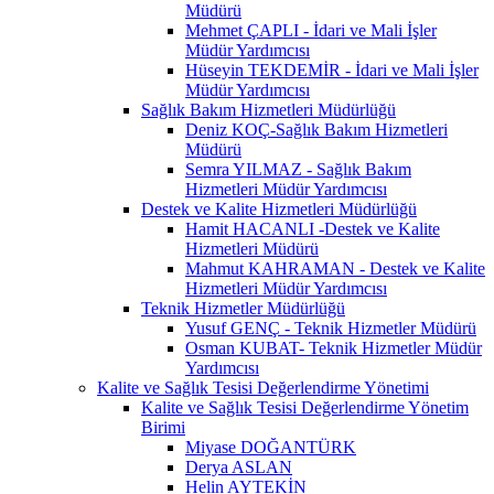
Müdürü
Mehmet ÇAPLI - İdari ve Mali İşler
Müdür Yardımcısı
Hüseyin TEKDEMİR - İdari ve Mali İşler
Müdür Yardımcısı
Sağlık Bakım Hizmetleri Müdürlüğü
Deniz KOÇ-Sağlık Bakım Hizmetleri
Müdürü
Semra YILMAZ - Sağlık Bakım
Hizmetleri Müdür Yardımcısı
Destek ve Kalite Hizmetleri Müdürlüğü
Hamit HACANLI -Destek ve Kalite
Hizmetleri Müdürü
Mahmut KAHRAMAN - Destek ve Kalite
Hizmetleri Müdür Yardımcısı
Teknik Hizmetler Müdürlüğü
Yusuf GENÇ - Teknik Hizmetler Müdürü
Osman KUBAT- Teknik Hizmetler Müdür
Yardımcısı
Kalite ve Sağlık Tesisi Değerlendirme Yönetimi
Kalite ve Sağlık Tesisi Değerlendirme Yönetim
Birimi
Miyase DOĞANTÜRK
Derya ASLAN
Helin AYTEKİN