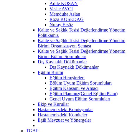
Adile KOŞAN
Vesile AVCI
Memduha Aslan
Roza KÖSEDAĞ
Nuray Ersöz
Kalite ve Sağlık Tesisi Değerlendirme Yönetim
Politikamız
Kalite ve Sağlık Tesisi Değerlendirme Yönetim
Birimi Organizasyon Şeması
Kalite ve Sağlık Tesisi Değerlendirme Yönetim
Birimi Bölüm Sorumluları
Dış Kaynaklı Dökümanlar
Dış Kaynaklı Dökümanlar
Eğitim Birimi
Eğitim Hemşireleri
Bölüm Uyum Eğitim Sorumluları
Eğitim Kapsamı ve Amacı
Eğitim Planımız(Genel Eğitim Planı)
Genel Uyum Eğitim Sorumluları
Ekip ve Kurullar
Hastanemizdeki Komisyonlar
Hastanemizdeki Komiteler
İlgili Mevzuat ve Yönergeler
TGAP