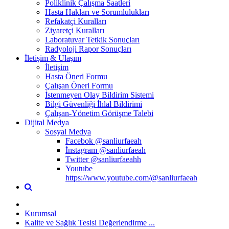
Poliklinik Çalışma Saatleri
Hasta Hakları ve Sorumlulukları
Refakatçi Kuralları
Ziyaretçi Kuralları
Laboratuvar Tetkik Sonuçları
Radyoloji Rapor Sonuçları
İletişim & Ulaşım
İletişim
Hasta Öneri Formu
Çalışan Öneri Formu
İstenmeyen Olay Bildirim Sistemi
Bilgi Güvenliği İhlal Bildirimi
Çalışan-Yönetim Görüşme Talebi
Dijital Medya
Sosyal Medya
Facebok @sanliurfaeah
İnstagram @sanliurfaeah
Twitter @sanliurfaeahh
Youtube
https://www.youtube.com/@sanliurfaeah
Kurumsal
Kalite ve Sağlık Tesisi Değerlendirme ...