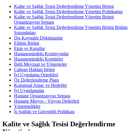
Kalite ve Sağlık Tesisi Değerlendirme Yönetim Birimi
Kalite ve Sağlık Tesisi Değerlendirme Yönetim Politikamız
Kalite ve Sağlık Tesisi Değerlendirme Yönetim Birimi
Organizasyon Şeması
Kalite ve Sağlık Tesisi Değerlendirme Yönetim Birimi Bölüm
Sorumluları
Dış Kaynaklı Dökümanlar
Eğitim Birimi
Ekip ve Kurullar
Hastanemizdeki Komisyonlar
Hastanemizdeki Komiteler
İlgili Mevzuat ve Yönergeler
Çalışan Hakları birimi
İyi Uygulama Örnekleri
Öz Değerlendirme Planı
Kurumsal Amaç ve Hedefler
İyi Uygulamalar
Hastane Organizasyon Şeması
Hastane Misyos - Vizyon Değerleri
Yönetmelikler
İş Sağlığı ve Güvenliği Politikası
Kalite ve Sağlık Tesisi Değerlendirme