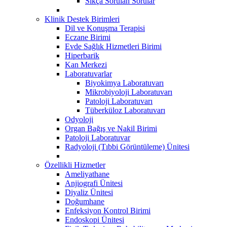
Sıkça Sorulan Sorular
Klinik Destek Birimleri
Dil ve Konuşma Terapisi
Eczane Birimi
Evde Sağlık Hizmetleri Birimi
Hiperbarik
Kan Merkezi
Laboratuvarlar
Biyokimya Laboratuvarı
Mikrobiyoloji Laboratuvarı
Patoloji Laboratuvarı
Tüberküloz Laboratuvarı
Odyoloji
Organ Bağış ve Nakil Birimi
Patoloji Laboratuvar
Radyoloji (Tıbbi Görüntüleme) Ünitesi
Özellikli Hizmetler
Ameliyathane
Anjiografi Ünitesi
Diyaliz Ünitesi
Doğumhane
Enfeksiyon Kontrol Birimi
Endoskopi Ünitesi