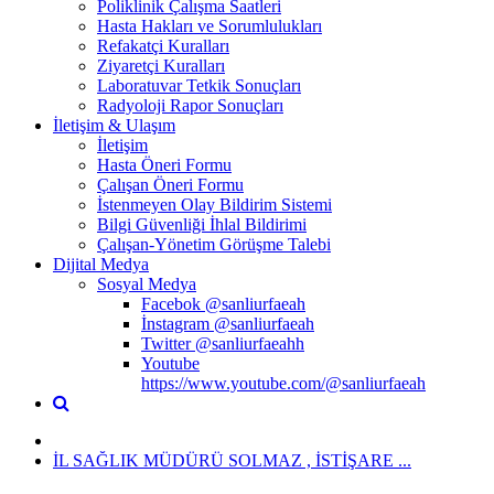
Poliklinik Çalışma Saatleri
Hasta Hakları ve Sorumlulukları
Refakatçi Kuralları
Ziyaretçi Kuralları
Laboratuvar Tetkik Sonuçları
Radyoloji Rapor Sonuçları
İletişim & Ulaşım
İletişim
Hasta Öneri Formu
Çalışan Öneri Formu
İstenmeyen Olay Bildirim Sistemi
Bilgi Güvenliği İhlal Bildirimi
Çalışan-Yönetim Görüşme Talebi
Dijital Medya
Sosyal Medya
Facebok @sanliurfaeah
İnstagram @sanliurfaeah
Twitter @sanliurfaeahh
Youtube
https://www.youtube.com/@sanliurfaeah
İL SAĞLIK MÜDÜRÜ SOLMAZ , İSTİŞARE ...