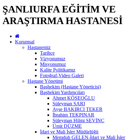
ŞANLIURFA EĞİTİM VE
ARAŞTIRMA HASTANESİ
Kurumsal
Hastanemiz
Tarihçe
Vizyonumuz
Misyonumuz
Kalite Politikamız
Fotoğraf-Video Galeri
Hastane Yönetimi
Başhekim (Hastane Yöneticisi)
Başhekim Yardımcıları
Ahmet KÖSEOĞLU
Süleyman SARI
Ayşe BAKIRCI TEKER
İbrahim TEKPINAR
Süleyman Hilmi SEVİNÇ
Ümit DÜZME
İdari ve Mali İşler Müdürlüğü
Memduh GELEN-İdari ve Mali İşler