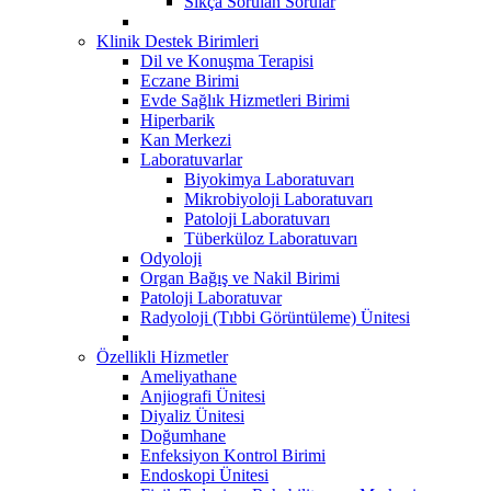
Sıkça Sorulan Sorular
Klinik Destek Birimleri
Dil ve Konuşma Terapisi
Eczane Birimi
Evde Sağlık Hizmetleri Birimi
Hiperbarik
Kan Merkezi
Laboratuvarlar
Biyokimya Laboratuvarı
Mikrobiyoloji Laboratuvarı
Patoloji Laboratuvarı
Tüberküloz Laboratuvarı
Odyoloji
Organ Bağış ve Nakil Birimi
Patoloji Laboratuvar
Radyoloji (Tıbbi Görüntüleme) Ünitesi
Özellikli Hizmetler
Ameliyathane
Anjiografi Ünitesi
Diyaliz Ünitesi
Doğumhane
Enfeksiyon Kontrol Birimi
Endoskopi Ünitesi