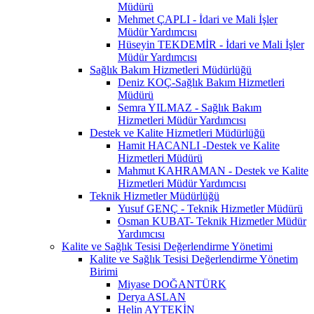
Müdürü
Mehmet ÇAPLI - İdari ve Mali İşler
Müdür Yardımcısı
Hüseyin TEKDEMİR - İdari ve Mali İşler
Müdür Yardımcısı
Sağlık Bakım Hizmetleri Müdürlüğü
Deniz KOÇ-Sağlık Bakım Hizmetleri
Müdürü
Semra YILMAZ - Sağlık Bakım
Hizmetleri Müdür Yardımcısı
Destek ve Kalite Hizmetleri Müdürlüğü
Hamit HACANLI -Destek ve Kalite
Hizmetleri Müdürü
Mahmut KAHRAMAN - Destek ve Kalite
Hizmetleri Müdür Yardımcısı
Teknik Hizmetler Müdürlüğü
Yusuf GENÇ - Teknik Hizmetler Müdürü
Osman KUBAT- Teknik Hizmetler Müdür
Yardımcısı
Kalite ve Sağlık Tesisi Değerlendirme Yönetimi
Kalite ve Sağlık Tesisi Değerlendirme Yönetim
Birimi
Miyase DOĞANTÜRK
Derya ASLAN
Helin AYTEKİN