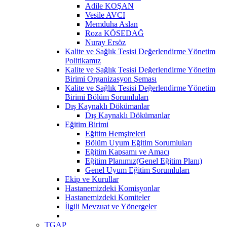
Adile KOŞAN
Vesile AVCI
Memduha Aslan
Roza KÖSEDAĞ
Nuray Ersöz
Kalite ve Sağlık Tesisi Değerlendirme Yönetim
Politikamız
Kalite ve Sağlık Tesisi Değerlendirme Yönetim
Birimi Organizasyon Şeması
Kalite ve Sağlık Tesisi Değerlendirme Yönetim
Birimi Bölüm Sorumluları
Dış Kaynaklı Dökümanlar
Dış Kaynaklı Dökümanlar
Eğitim Birimi
Eğitim Hemşireleri
Bölüm Uyum Eğitim Sorumluları
Eğitim Kapsamı ve Amacı
Eğitim Planımız(Genel Eğitim Planı)
Genel Uyum Eğitim Sorumluları
Ekip ve Kurullar
Hastanemizdeki Komisyonlar
Hastanemizdeki Komiteler
İlgili Mevzuat ve Yönergeler
TGAP