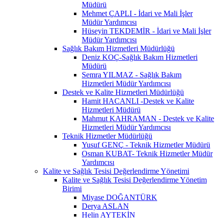
Müdürü
Mehmet ÇAPLI - İdari ve Mali İşler
Müdür Yardımcısı
Hüseyin TEKDEMİR - İdari ve Mali İşler
Müdür Yardımcısı
Sağlık Bakım Hizmetleri Müdürlüğü
Deniz KOÇ-Sağlık Bakım Hizmetleri
Müdürü
Semra YILMAZ - Sağlık Bakım
Hizmetleri Müdür Yardımcısı
Destek ve Kalite Hizmetleri Müdürlüğü
Hamit HACANLI -Destek ve Kalite
Hizmetleri Müdürü
Mahmut KAHRAMAN - Destek ve Kalite
Hizmetleri Müdür Yardımcısı
Teknik Hizmetler Müdürlüğü
Yusuf GENÇ - Teknik Hizmetler Müdürü
Osman KUBAT- Teknik Hizmetler Müdür
Yardımcısı
Kalite ve Sağlık Tesisi Değerlendirme Yönetimi
Kalite ve Sağlık Tesisi Değerlendirme Yönetim
Birimi
Miyase DOĞANTÜRK
Derya ASLAN
Helin AYTEKİN