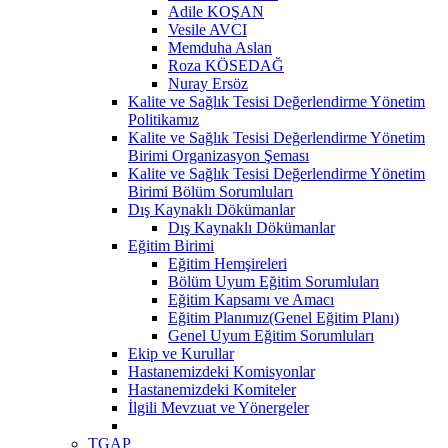
Adile KOŞAN
Vesile AVCI
Memduha Aslan
Roza KÖSEDAĞ
Nuray Ersöz
Kalite ve Sağlık Tesisi Değerlendirme Yönetim
Politikamız
Kalite ve Sağlık Tesisi Değerlendirme Yönetim
Birimi Organizasyon Şeması
Kalite ve Sağlık Tesisi Değerlendirme Yönetim
Birimi Bölüm Sorumluları
Dış Kaynaklı Dökümanlar
Dış Kaynaklı Dökümanlar
Eğitim Birimi
Eğitim Hemşireleri
Bölüm Uyum Eğitim Sorumluları
Eğitim Kapsamı ve Amacı
Eğitim Planımız(Genel Eğitim Planı)
Genel Uyum Eğitim Sorumluları
Ekip ve Kurullar
Hastanemizdeki Komisyonlar
Hastanemizdeki Komiteler
İlgili Mevzuat ve Yönergeler
TGAP