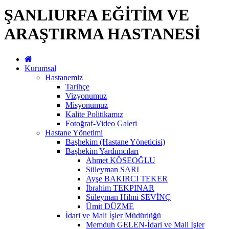
ŞANLIURFA EĞİTİM VE
ARAŞTIRMA HASTANESİ
Kurumsal
Hastanemiz
Tarihçe
Vizyonumuz
Misyonumuz
Kalite Politikamız
Fotoğraf-Video Galeri
Hastane Yönetimi
Başhekim (Hastane Yöneticisi)
Başhekim Yardımcıları
Ahmet KÖSEOĞLU
Süleyman SARI
Ayşe BAKIRCI TEKER
İbrahim TEKPINAR
Süleyman Hilmi SEVİNÇ
Ümit DÜZME
İdari ve Mali İşler Müdürlüğü
Memduh GELEN-İdari ve Mali İşler