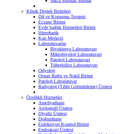
Sıkça Sorulan Sorular
Klinik Destek Birimleri
Dil ve Konuşma Terapisi
Eczane Birimi
Evde Sağlık Hizmetleri Birimi
Hiperbarik
Kan Merkezi
Laboratuvarlar
Biyokimya Laboratuvarı
Mikrobiyoloji Laboratuvarı
Patoloji Laboratuvarı
Tüberküloz Laboratuvarı
Odyoloji
Organ Bağış ve Nakil Birimi
Patoloji Laboratuvar
Radyoloji (Tıbbi Görüntüleme) Ünitesi
Özellikli Hizmetler
Ameliyathane
Anjiografi Ünitesi
Diyaliz Ünitesi
Doğumhane
Enfeksiyon Kontrol Birimi
Endoskopi Ünitesi