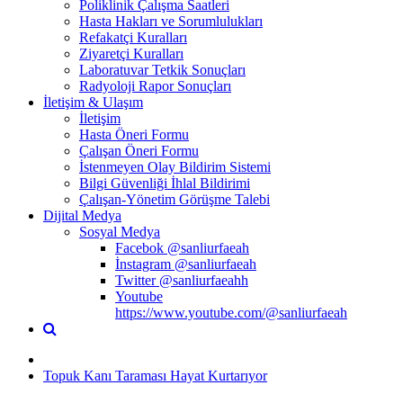
Poliklinik Çalışma Saatleri
Hasta Hakları ve Sorumlulukları
Refakatçi Kuralları
Ziyaretçi Kuralları
Laboratuvar Tetkik Sonuçları
Radyoloji Rapor Sonuçları
İletişim & Ulaşım
İletişim
Hasta Öneri Formu
Çalışan Öneri Formu
İstenmeyen Olay Bildirim Sistemi
Bilgi Güvenliği İhlal Bildirimi
Çalışan-Yönetim Görüşme Talebi
Dijital Medya
Sosyal Medya
Facebok @sanliurfaeah
İnstagram @sanliurfaeah
Twitter @sanliurfaeahh
Youtube
https://www.youtube.com/@sanliurfaeah
Topuk Kanı Taraması Hayat Kurtarıyor