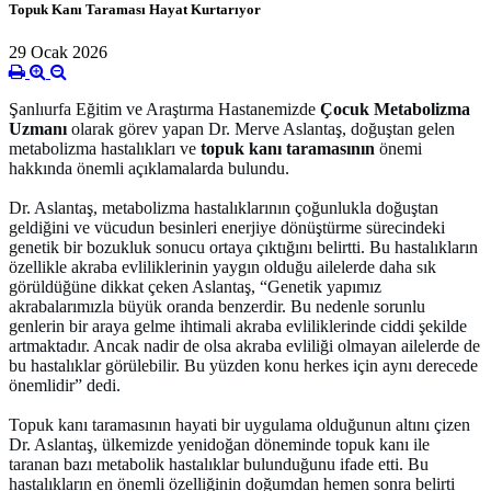
Topuk Kanı Taraması Hayat Kurtarıyor
29 Ocak 2026
Şanlıurfa Eğitim ve Araştırma Hastanemizde
Çocuk Metabolizma
Uzmanı
olarak görev yapan Dr. Merve Aslantaş, doğuştan gelen
metabolizma hastalıkları ve
topuk kanı taramasının
önemi
hakkında önemli açıklamalarda bulundu.
Dr. Aslantaş, metabolizma hastalıklarının çoğunlukla doğuştan
geldiğini ve vücudun besinleri enerjiye dönüştürme sürecindeki
genetik bir bozukluk sonucu ortaya çıktığını belirtti. Bu hastalıkların
özellikle akraba evliliklerinin yaygın olduğu ailelerde daha sık
görüldüğüne dikkat çeken Aslantaş, “Genetik yapımız
akrabalarımızla büyük oranda benzerdir. Bu nedenle sorunlu
genlerin bir araya gelme ihtimali akraba evliliklerinde ciddi şekilde
artmaktadır. Ancak nadir de olsa akraba evliliği olmayan ailelerde de
bu hastalıklar görülebilir. Bu yüzden konu herkes için aynı derecede
önemlidir” dedi.
Topuk kanı taramasının hayati bir uygulama olduğunun altını çizen
Dr. Aslantaş, ülkemizde yenidoğan döneminde topuk kanı ile
taranan bazı metabolik hastalıklar bulunduğunu ifade etti. Bu
hastalıkların en önemli özelliğinin doğumdan hemen sonra belirti