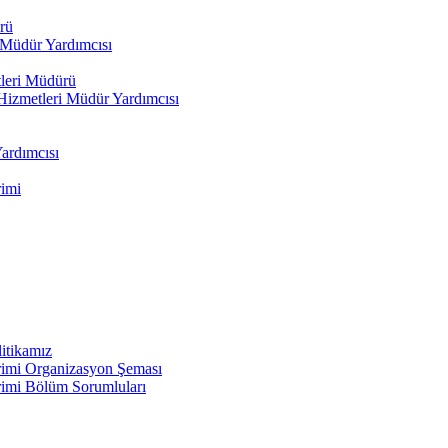
rü
Müdür Yardımcısı
leri Müdürü
zmetleri Müdür Yardımcısı
ardımcısı
rimi
itikamız
irimi Organizasyon Şeması
rimi Bölüm Sorumluları