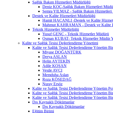
Sağlık Bakım Hizmetleri Müdürlüğü
Deniz KOÇ-Sağlık Bakım Hizmetleri Müdü
Semra YILMAZ - Sağlık Bakım Hizmetleri 
Destek ve Kalite Hizmetleri Müdürlüğü
Hamit HACANLI -Destek ve Kalite Hizmet
Mahmut KAHRAMAN - Destek ve Kalite Hi
Teknik Hizmetler Müdürlüğü
Yusuf GENÇ - Teknik Hizmetler Müdürü
Osman KUBAT- Teknik Hizmetler Müdür Y
Kalite ve Sağlık Tesisi Değerlendirme Yönetimi
Kalite ve Sağlık Tesisi Değerlendirme Yönetim Bi
Miyase DOĞANTÜRK
Derya ASLAN
Helin AYTEKİN
Adile KOŞAN
Vesile AVCI
Memduha Aslan
Roza KÖSEDAĞ
Nuray Ersöz
Kalite ve Sağlık Tesisi Değerlendirme Yönetim Pol
Kalite ve Sağlık Tesisi Değerlendirme Yönetim B
Kalite ve Sağlık Tesisi Değerlendirme Yönetim Bi
Dış Kaynaklı Dökümanlar
Dış Kaynaklı Dökümanlar
Eğitim Birimi