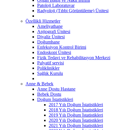
Organ Bağış ve Nakil Birimi
Patoloji Laboratuvar
Radyoloji (Tıbbi Görüntüleme) Ünitesi
Özellikli Hizmetler
Ameliyathane
Anjiografi Ünitesi
Diyaliz Ünitesi
Doğumhane
Enfeksiyon Kontrol Birimi
Endoskopi Ünitesi
Fizik Tedavi ve Rehabilitasyon Merkezi
Palyatif servisi
Poliklinikler
Sağlık Kurulu
Anne & Bebek
Anne Dostu Hastane
Bebek Dostu
Doğum İstatistikleri
2017 Yılı Doğum İstatistikleri
2018 Yılı Doğum İstatistikleri
2019 Yılı Doğum İstatistikleri
2020 Yılı Doğum İstatistikleri
2021 Yılı Doğum İstatistikleri