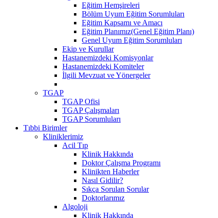
Eğitim Hemşireleri
Bölüm Uyum Eğitim Sorumluları
Eğitim Kapsamı ve Amacı
Eğitim Planımız(Genel Eğitim Planı)
Genel Uyum Eğitim Sorumluları
Ekip ve Kurullar
Hastanemizdeki Komisyonlar
Hastanemizdeki Komiteler
İlgili Mevzuat ve Yönergeler
TGAP
TGAP Ofisi
TGAP Çalışmaları
TGAP Sorumluları
Tıbbi Birimler
Kliniklerimiz
Acil Tıp
Klinik Hakkında
Doktor Çalışma Programı
Klinikten Haberler
Nasıl Gidilir?
Sıkça Sorulan Sorular
Doktorlarımız
Algoloji
Klinik Hakkında