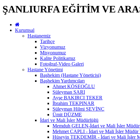
ŞANLIURFA EĞİTİM VE AR
Kurumsal
Hastanemiz
Tarihçe
Vizyonumuz
Misyonumuz
Kalite Politikamız
Fotoğraf-Video Galeri
Hastane Yönetimi
Başhekim (Hastane Yöneticisi)
Başhekim Yardımcıları
Ahmet KÖSEOĞLU
Süleyman SARI
Ayşe BAKIRCI TEKER
İbrahim TEKPINAR
Süleyman Hilmi SEVİNÇ
Ümit DÜZME
İdari ve Mali İşler Müdürlüğü
Memduh GELEN-İdari ve Mali İşler Müdür
Mehmet ÇAPLI - İdari ve Mali İşler Müdür 
Hüseyin TEKDEMİR - İdari ve Mali İşler M