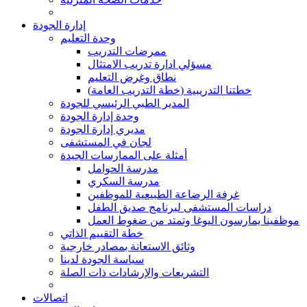
إدارة الجودة
وحدة التعليم
ممرضات التدريب
مسؤلي ادارة تدريب الامتثال
نطاق وغرض التعليم
(خطتنا التدريبية (خطة التدريب العامة
المدير الطبي الرئيسي للجودة
وحدة إدارة الجودة
مديري إدارة الجودة
لجان في المستشفى
أمثلة على الممارسات الجيدة
مدرسة الحوامل
مدرسة السكري
غرفة الرضاعة الطبيعية للموظفين
دراسات المستشفى لبرنامج صديق الطفل
موظفينا يمارسون اليوغا وتمتد من ضغوط العمل
خطة التقييم الذاتي
وثائق الاستعانة بمصادر خارجية
سياسة الجودة لدينا
التشريعات والإرشادات ذات الصلة
اتصالات