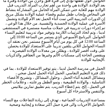
الحوامل حول طفلها تؤدي إلى فترة قلق وحزن من الولادة وفترة ما
بعد الولادة. الولادة هي واحدة من أهم تجارب المرأة. التدريب قبل
الولادة مهم للغاية حتى تتمكن المرأة الحامل من المشاركة بنشاط
في المخاض وإنجاب طفل سليم وقضاء عملية الولادة بشكل مريح.
إن الدورات التدريبية التي تمت أثناء الحمل تعد الأم للولادة وتشمل
الأسرة في عملية الولادة الجسدية والنفسية. من خلال هذا الوعي ،
تم إجراء دورات تدريبية في حملات مناسبة مستمرة في المستشفى
لدينا ، وتم اتخاذ الترتيبات اللازمة وتوفير مواد تدريبية لتعليم النساء
الحوامل. البرنامج الأسبوعي الذي يستمر من الساعة 10:00 إلى
الساعة 12:00 في كل يوم من أيام الأسبوع مستمر. نحن نعتقد أن
النساء الحوامل اللاتي يتلقين تدريباً على الاستعداد للولادة يحصلن
على وقت أقصر للولادة ، ويقللن من معدلات الولادة القيصرية ،
وينقصن الحاجة إلى مسكنات الألم وغيرها من العقاقير والذكريات
الإيجابية للولادة.
الحمل في مدرسة الحمل لدينا ، يتم توفير الاستعداد للولادة ، بما في
ذلك فترة التعليم النفاسي. الحمل أثناء الحمل لحمل صحي ،
ومشاكل التغذية أثناء الحمل ، وحلول المشاكل ، وتشريح الأعضاء
التناسلية ، والولادة الطبيعية ، ونمو الطفل ورعايته ، وعلامات الخطر
في الحمل ، إلخ. يتم إعطاء التدريب. يتم تطبيق تمارين بيلاتيس
والتنفس والاسترخاء كل أسبوع.
بمساعدة التدريبات الجماعية ، تهدف إلى زيادة التفاعلات مع النساء
الحوامل الأخريات والى فترة حمل أكثر سعادة و إيجابية وصحية.