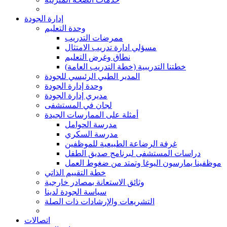
إدارة الجودة
وحدة التعليم
ممرضات التدريب
مسؤلي ادارة تدريب الامتثال
نطاق وغرض التعليم
(خطتنا التدريبية (خطة التدريب العامة
المدير الطبي الرئيسي للجودة
وحدة إدارة الجودة
مديري إدارة الجودة
لجان في المستشفى
أمثلة على الممارسات الجيدة
مدرسة الحوامل
مدرسة السكري
غرفة الرضاعة الطبيعية للموظفين
دراسات المستشفى لبرنامج صديق الطفل
موظفينا يمارسون اليوغا وتمتد من ضغوط العمل
خطة التقييم الذاتي
وثائق الاستعانة بمصادر خارجية
سياسة الجودة لدينا
التشريعات والإرشادات ذات الصلة
اتصالات