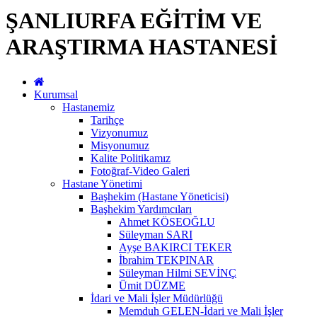
ŞANLIURFA EĞİTİM VE
ARAŞTIRMA HASTANESİ
Kurumsal
Hastanemiz
Tarihçe
Vizyonumuz
Misyonumuz
Kalite Politikamız
Fotoğraf-Video Galeri
Hastane Yönetimi
Başhekim (Hastane Yöneticisi)
Başhekim Yardımcıları
Ahmet KÖSEOĞLU
Süleyman SARI
Ayşe BAKIRCI TEKER
İbrahim TEKPINAR
Süleyman Hilmi SEVİNÇ
Ümit DÜZME
İdari ve Mali İşler Müdürlüğü
Memduh GELEN-İdari ve Mali İşler