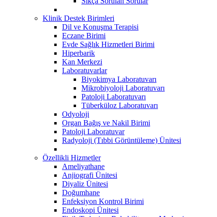
Sıkça Sorulan Sorular
Klinik Destek Birimleri
Dil ve Konuşma Terapisi
Eczane Birimi
Evde Sağlık Hizmetleri Birimi
Hiperbarik
Kan Merkezi
Laboratuvarlar
Biyokimya Laboratuvarı
Mikrobiyoloji Laboratuvarı
Patoloji Laboratuvarı
Tüberküloz Laboratuvarı
Odyoloji
Organ Bağış ve Nakil Birimi
Patoloji Laboratuvar
Radyoloji (Tıbbi Görüntüleme) Ünitesi
Özellikli Hizmetler
Ameliyathane
Anjiografi Ünitesi
Diyaliz Ünitesi
Doğumhane
Enfeksiyon Kontrol Birimi
Endoskopi Ünitesi