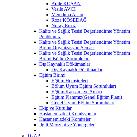
Adile KOŞAN
Vesile AVCI
Memduha Aslan
Roza KÖSEDAĞ
Nuray Ersöz
Kalite ve Sağlık Tesisi Değerlendirme Yönetim
Politikamız
Kalite ve Sağlık Tesisi Değerlendirme Yönetim
Birimi Organizasyon Şeması
Kalite ve Sağlık Tesisi Değerlendirme Yönetim
Birimi Bölüm Sorumluları
Dış Kaynaklı Dökümanlar
Dış Kaynaklı Dökümanlar
Eğitim Birimi
Eğitim Hemşireleri
Bölüm Uyum Eğitim Sorumluları
Eğitim Kapsamı ve Amacı
Eğitim Planımız(Genel Eğitim Planı)
Genel Uyum Eğitim Sorumluları
Ekip ve Kurullar
Hastanemizdeki Komisyonlar
Hastanemizdeki Komiteler
İlgili Mevzuat ve Yönergeler
TGAP