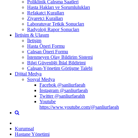
Poliklinik Çalışma Saatleri
Hasta Hakları ve Sorumlulukları
Refakatçi Kuralları
Ziyaretçi Kuralları
Laboratuvar Tetkik Sonuçları
Radyoloji Rapor Sonuçları
İletişim & Ulaşım
İletişim
Hasta Öneri Formu
Çalışan Öneri Formu
İstenmeyen Olay Bildirim Sistemi
Bilgi Güvenliği İhlal Bildirimi
Çalışan-Yönetim Görüşme Talebi
Dijital Medya
Sosyal Medya
Facebok @sanliurfaeah
İnstagram @sanliurfaeah
Twitter @sanliurfaeahh
Youtube
https://www.youtube.com/@sanliurfaeah
Kurumsal
Hastane Yönetimi