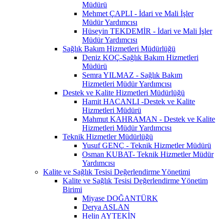
Müdürü
Mehmet ÇAPLI - İdari ve Mali İşler
Müdür Yardımcısı
Hüseyin TEKDEMİR - İdari ve Mali İşler
Müdür Yardımcısı
Sağlık Bakım Hizmetleri Müdürlüğü
Deniz KOÇ-Sağlık Bakım Hizmetleri
Müdürü
Semra YILMAZ - Sağlık Bakım
Hizmetleri Müdür Yardımcısı
Destek ve Kalite Hizmetleri Müdürlüğü
Hamit HACANLI -Destek ve Kalite
Hizmetleri Müdürü
Mahmut KAHRAMAN - Destek ve Kalite
Hizmetleri Müdür Yardımcısı
Teknik Hizmetler Müdürlüğü
Yusuf GENÇ - Teknik Hizmetler Müdürü
Osman KUBAT- Teknik Hizmetler Müdür
Yardımcısı
Kalite ve Sağlık Tesisi Değerlendirme Yönetimi
Kalite ve Sağlık Tesisi Değerlendirme Yönetim
Birimi
Miyase DOĞANTÜRK
Derya ASLAN
Helin AYTEKİN